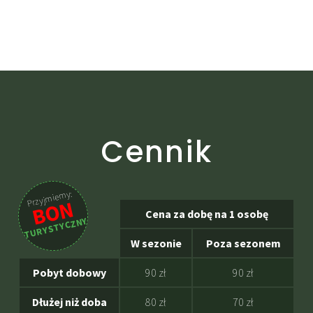
Cennik
Przyjmiemy:
BON
Cena za dobę na 1 osobę
TURYSTYCZNY
W sezonie
Poza sezonem
Pobyt dobowy
90 zł
90 zł
Dłużej niż doba
80 zł
70 zł