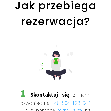
Jak przebiega
rezerwacja?
1
.
Skontaktuj się
z nami
dzwoniąc na
+48 504 123 644
lub z pomocą
formularza
na