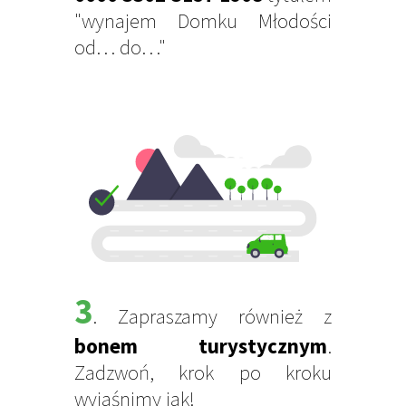
"wynajem Domku Młodości
od… do…"
3
. Zapraszamy również z
bonem turystycznym
.
Zadzwoń, krok po kroku
wyjaśnimy jak!