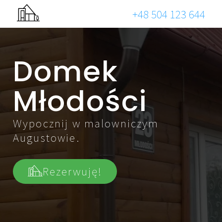
+48 504 123 644
Domek
Młodości
Wypocznij w malowniczym
Augustowie.
Rezerwuję!